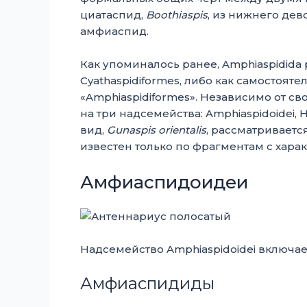
циатаспид,
Boothiaspis
, из нижнего де
амфиаспид.
Как упоминалось ранее, Amphiaspidida
Cyathaspidiformes, либо как самостоят
«Amphiaspidiformes». Независимо от сво
на три надсемейства: Amphiaspidoidei, H
вид,
Gunaspis orientalis
, рассматриваетс
известен только по фрагментам с хар
Амфиаспидоидеи
Надсемейство Amphiaspidoidei включае
Амфиаспидиды