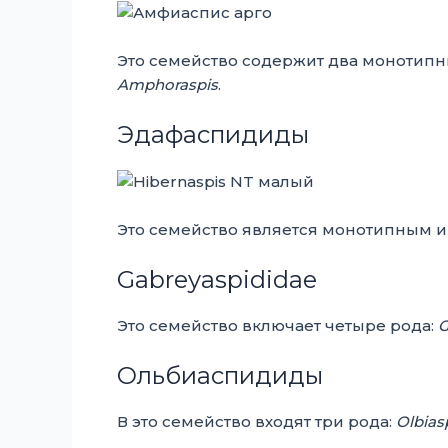
Это семейство содержит два монотипн
Amphoraspis
.
Эдафаспидиды
Это семейство является монотипным 
Gabreyaspididae
Это семейство включает четыре рода:
G
Ольбиаспидиды
В это семейство входят три рода:
Olbias