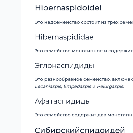
Hibernaspidoidei
Это надсемейство состоит из трех семе
Hibernaspididae
Это семейство монотипное и содержит
Эглонаспидиды
Это разнообразное семейство, включа
Lecaniaspis
,
Empedaspis
и
Pelurgaspis
.
Афатаспидиды
Это семейство содержит два монотипн
Сибирскийспидоидей