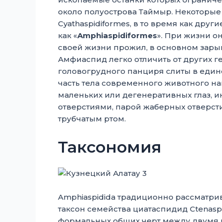
около полуострова Таймыр. Некоторые
Cyathaspidiformes, в то время как дру
как «
Amphiaspidiformes
». При жизни о
своей жизни прожил, в основном зары
Амфиаспид легко отличить от других ге
головогрудного панциря слиты в едино
часть тела современного животного н
маленьких или дегенеративных глаз,
отверстиями, парой жаберных отверс
трубчатым ртом.
Таксономия
Amphiaspidida традиционно рассматри
таксон семейства циатаспидид Ctenaspid
формальных общих черт между двумя 