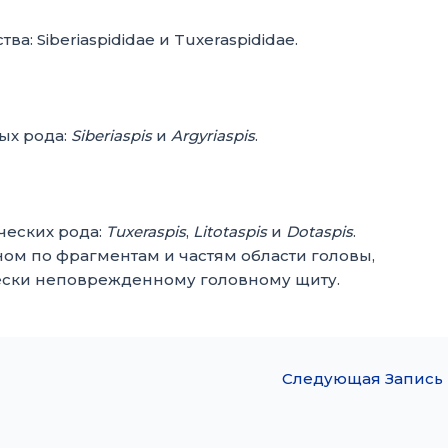
а: Siberiaspididae и Tuxeraspididae.
ых рода:
Siberiaspis
и
Argyriaspis
.
ческих рода:
Tuxeraspis
,
Litotaspis
и
Dotaspis
.
ом по фрагментам и частям области головы,
ески неповрежденному головному щиту.
Следующая Запись