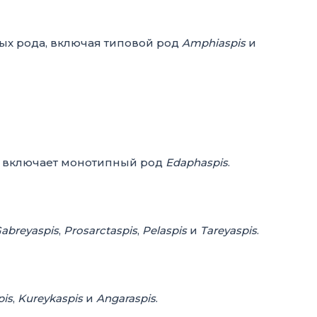
ых рода, включая типовой род
Amphiaspis
и
и включает монотипный род
Edaphaspis
.
abreyaspis
,
Prosarctaspis
,
Pelaspis
и
Tareyaspis
.
pis
,
Kureykaspis
и
Angaraspis
.