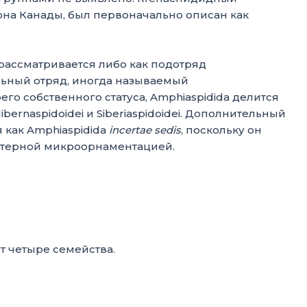
вона Канады, был первоначально описан как
 рассматривается либо как подотряд
ельный отряд, иногда называемый
его собственного статуса, Amphiaspidida делится
ibernaspidoidei и Siberiaspidoidei. Дополнительный
я как Amphiaspidida
incertae sedis
, поскольку он
актерной микроорнаментацией.
т четыре семейства.