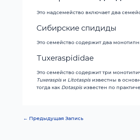
Это надсемейство включает два семейств
Сибирские спидиды
Это семейство содержит два монотипн
Tuxeraspididae
Это семейство содержит три монотипи
Tuxeraspis
и
Litotaspis
известны в основн
тогда как
Dotaspis
известен по практич
←
Предыдущая Запись