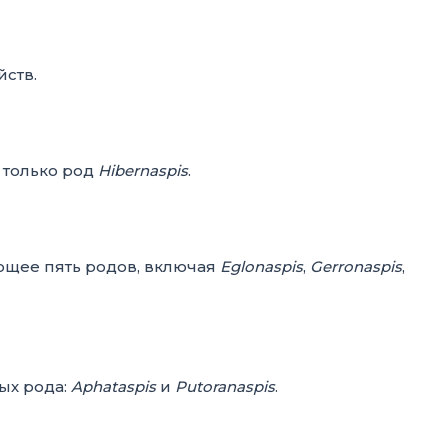
йств.
 только род
Hibernaspis
.
ющее пять родов, включая
Eglonaspis
,
Gerronaspis
,
ых рода:
Aphataspis
и
Putoranaspis
.