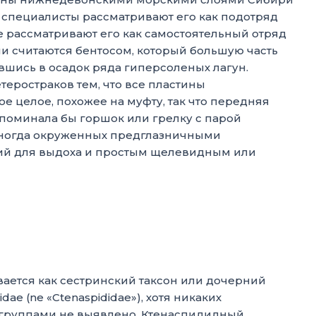
 специалисты рассматривают его как подотряд
гие рассматривают его как самостоятельный отряд
ни считаются бентосом, который большую часть
вшись в осадок ряда гиперсоленых лагун.
теростраков тем, что все пластины
е целое, похожее на муфту, так что передняя
апоминала бы горшок или грелку с парой
 иногда окруженных предглазничными
тий для выдоха и простым щелевидным или
вается как сестринский таксон или дочерний
ae (ne «Ctenaspididae»), хотя никаких
группами не выявлено. Ктенаспидидный