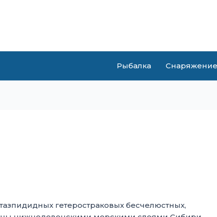
Рыбалка
Снаряжени
тазпидидных гетеростраковых бесчелюстных,
чены нижнедевонскими морскими слоями Сибири