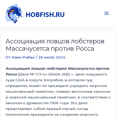
Перейти
к
содержимому
Main
Men
Ассоциация ловцов лобстеров
Массачусетса против Росса
От
Иван Рыбак
/
26 июля, 2024
Ассоциация ловцов лобстеров Массачусетса против
Росса
(Дело № 1:17-cv-00406-JEB) — дело окружного
суда США в округе Колумбия, в котором суд
определил, может ли президент учредить морской
национальный памятник, Северо-восточные каньоны
и морской национальный памятник, в соответствии с
Законом о древностях 1906 года. Это дело
представляет собой первый случай, когда
полномочия президента на создание морского