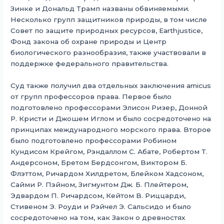
Зинке и Дональд Трамп названы обвиняемыми.
Несколько групп защитников природы, в том числе
Совет по защите природных ресурсов, Earthjustice,
Фонд закона об охране природы и Центр
биологического разнообразия, также участвовали в
поддержке федерального правительства.
Суд также получил два отдельных заключения amicus
от групп профессоров права. Первое было
подготовлено профессорами Элисон Ризер, Донной
Р. Кристи и Джошем Иглом и было сосредоточено на
принципах международного морского права. Второе
было подготовлено профессорами Робином
Кундисом Крейгом, Рэндаллом С. Абате, Робертом Т.
Андерсоном, Бретом Бердсонгом, Виктором Б.
Флэттом, Ричардом Хилдретом, Блейком Хадсоном,
Сайми Р. Пэйном, Зигмунтом Дж. Б. Плейтером,
Эдвардом П. Ричардсом, Кейтом В. Риццарди,
Стивеном Э. Роуди и Рэйчел Э. Сальсидо и было
сосредоточено на том, как Закон о древностях