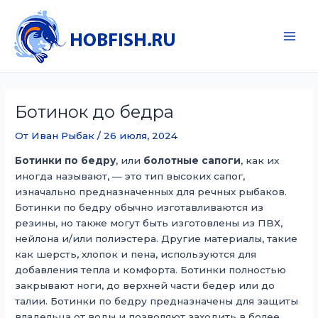
Перейти
к
содержимому
Main
Men
Ботинок до бедра
От
Иван Рыбак
/
26 июля, 2024
Ботинки по бедру
, или
болотные сапоги
, как их
иногда называют, — это тип высоких сапог,
изначально предназначенных для речных рыбаков.
Ботинки по бедру обычно изготавливаются из
резины, но также могут быть изготовлены из ПВХ,
нейлона и/или полиэстера. Другие материалы, такие
как шерсть, хлопок и пена, используются для
добавления тепла и комфорта. Ботинки полностью
закрывают ноги, до верхней части бедер или до
талии. Ботинки по бедру предназначены для защиты
владельца от воды и позволяют заходить в более