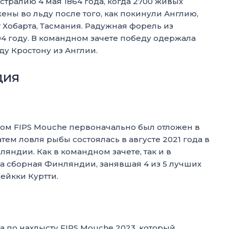
стралию 4 мая 1864 года, когда 2700 живых
ны во льду после того, как покинули Англию,
 Хобарта, Тасмания. Радужная форель из
4 году. В командном зачете победу одержала
ду Кростону из Англии.
дия
том FIPS Mouche первоначально был отложен в
атем ловля рыбы состоялась в августе 2021 года в
яндии. Как в командном зачете, так и в
 сборная Финляндии, занявшая 4 из 5 лучших
ейкки Куртти.
 по нахлысту FIPS Mouche 2023, который