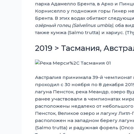
парка Адамелло Брента, в Арко и Пинцо
Корниселло у подножия горы Гинер не
Брента. В этих водах обитают следующ
озёрный голец (Salvelinus umbla)
, оба в
также кумжа (Salmo trutta) и хариус. (Th
2019 > Тасмания, Австр
Австралия принимала 39-й чемпионат 
проходил с 30 ноября по 8 декабря 201
лагуна Пенсток, река Меандр, озеро Ву
ранее участвовали в чемпионатах мира
расположены недалеко от небольшого 
Пенсток, Великое озеро и лагуну Литл
расположен на западном берегу лагу
(Salmo trutta) и радужная форель (Onc