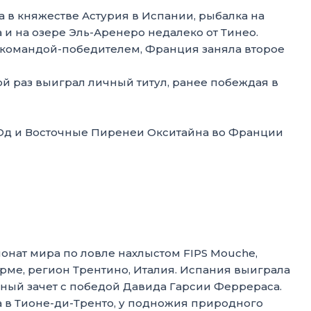
а в княжестве Астурия в Испании, рыбалка на
а и на озере Эль-Аренеро недалеко от Тинео.
а командой-победителем, Франция заняла второе
й раз выиграл личный титул, ранее побеждая в
 Од и Восточные Пиренеи Окситайна во Франции
я
ионат мира по ловле нахлыстом FIPS Mouche,
рме, регион Трентино, Италия. Испания выиграла
ьный зачет с победой Давида Гарсии Феррераса.
 в Тионе-ди-Тренто, у подножия природного