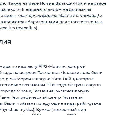
ло. Также на реке Ноче в Валь-ди-Нон и на озере
далеко от Меццаны, с видом на Доломиты
ие виды:
мраморная форель (Salmo marmoratus)
и
ида являются аборигенными для этого региона, а
ymallus thymallus).
алия
мира по нахлысту FIPS-Mouche, который
9 года на острове Тасмания. Местами лова были
дс, река Мерси и лагуна Литл-Пайн, которые
 по ловле нахлыстом 1988 года. Озера и лагуны
города Миена, Тасмания, включая лагуну
-Пайн. Географический центр Тасмании
ны. Были пойманы следующие виды рыб: кумжа
orhynchus mykiss). Кумжа (неместный вид