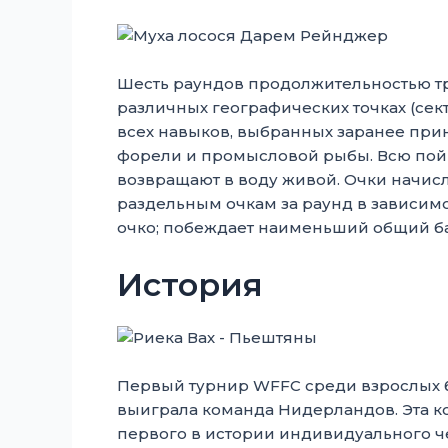
Шесть раундов продолжительностью тр
различных географических точках (сект
всех навыков, выбранных заранее при
форели и промысловой рыбы. Всю пойм
возвращают в воду живой. Очки начи
раздельным очкам за раунд в зависимо
очко; побеждает наименьший общий ба
История
Первый турнир WFFC среди взрослых бы
выиграла команда Нидерландов. Эта к
первого в истории индивидуального че