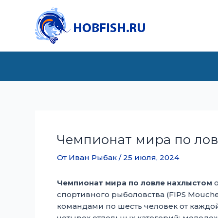
Перейти
к
содержимому
Чемпионат мира по лов
От
Иван Рыбак
/
25 июля, 2024
Чемпионат мира по ловле нахлыстом
о
спортивного рыболовства (FIPS Mouche
командами по шесть человек от каждой
четырех отдельных категорий: молоде