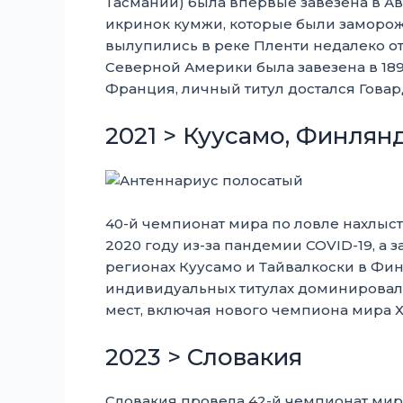
Тасмании) была впервые завезена в Ав
икринок кумжи, которые были замороже
вылупились в реке Пленти недалеко от
Северной Америки была завезена в 189
Франция, личный титул достался Говар
2021 > Куусамо, Финлян
40-й чемпионат мира по ловле нахлыс
2020 году из-за пандемии COVID-19, а з
регионах Куусамо и Тайвалкоски в Финл
индивидуальных титулах доминировала
мест, включая нового чемпиона мира Х
2023 > Словакия
Словакия провела 42-й чемпионат мира