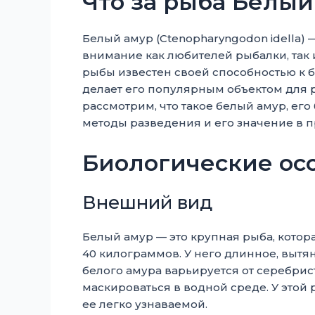
Что за рыба Белы
Белый амур (Ctenopharyngodon idella) 
внимание как любителей рыбалки, так и
рыбы известен своей способностью к б
делает его популярным объектом для р
рассмотрим, что такое белый амур, его
методы разведения и его значение в
Биологические ос
Внешний вид
Белый амур — это крупная рыба, котора
40 килограммов. У него длинное, вытя
белого амура варьируется от серебрист
маскироваться в водной среде. У этой 
ее легко узнаваемой.