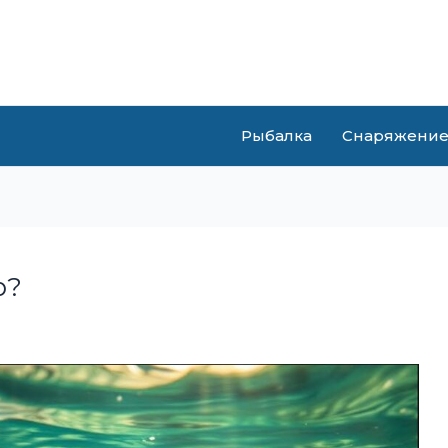
Рыбалка
Снаряжени
р?