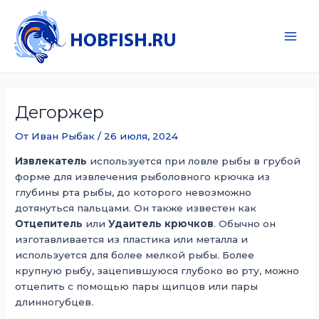
Перейти
к
содержимому
Main
Men
Дегоржер
От
Иван Рыбак
/
26 июля, 2024
Извлекатель
используется при ловле рыбы в грубой
форме для извлечения рыболовного крючка из
глубины рта рыбы, до которого невозможно
дотянуться пальцами. Он также известен как
Отцепитель
или
Удаитель крючков
. Обычно он
изготавливается из пластика или металла и
используется для более мелкой рыбы. Более
крупную рыбу, зацепившуюся глубоко во рту, можно
отцепить с помощью пары щипцов или пары
длинногубцев.