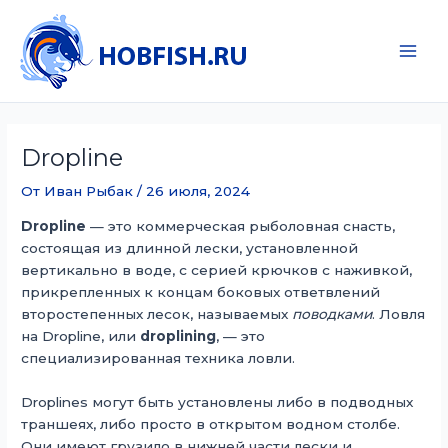
Перейти
к
содержимому
Main
Men
Dropline
От
Иван Рыбак
/
26 июля, 2024
Dropline
— это коммерческая рыболовная снасть,
состоящая из длинной лески, установленной
вертикально в воде, с серией крючков с наживкой,
прикрепленных к концам боковых ответвлений
второстепенных лесок, называемых
поводками
. Ловля
на Dropline, или
droplining
, — это
специализированная техника ловли.
Droplines могут быть установлены либо в подводных
траншеях, либо просто в открытом водном столбе.
Они имеют грузило в нижней части лески и