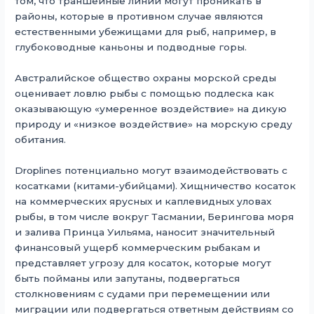
том, что траншейные линии могут проникать в
районы, которые в противном случае являются
естественными убежищами для рыб, например, в
глубоководные каньоны и подводные горы.
Австралийское общество охраны морской среды
оценивает ловлю рыбы с помощью подлеска как
оказывающую «умеренное воздействие» на дикую
природу и «низкое воздействие» на морскую среду
обитания.
Droplines потенциально могут взаимодействовать с
косатками (китами-убийцами). Хищничество косаток
на коммерческих ярусных и каплевидных уловах
рыбы, в том числе вокруг Тасмании, Берингова моря
и залива Принца Уильяма, наносит значительный
финансовый ущерб коммерческим рыбакам и
представляет угрозу для косаток, которые могут
быть пойманы или запутаны, подвергаться
столкновениям с судами при перемещении или
миграции или подвергаться ответным действиям со