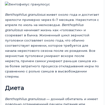
Benthophilus granulosus
живет около года и достигает
зрелости примерно через 6–7 месяцев. Нерестится с
апреля по июль на мелководье.
Benthophilus
granulosus
начинает жизнь как «головастик» и
созревает в бычка. Жизненный цикл зернистой
пуголовки составляет около года, что обычно
соответствует времени, которое требуется для
начала нерестового сезона после их рождения. Все
зернистые пуголовки умирают вскоре после
нереста, причем самки умирают раньше самцов из-
за более затратного процесса откладывания икры по
сравнению с ролью самцов в высвобождении
спермы.
Диета
Benthophilus granulosus
— донный обитатель и имеет
довольно ограниченный рацион питания или