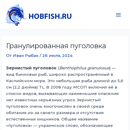
Перейти
к
содержимому
Main
Men
Гранулированная пуголовка
От
Иван Рыбак
/
26 июля, 2024
Зернистый пуголовок
(
Benthophilus granulosus
) —
вид бычковых рыб, широко распространённый в
Каспийском море. Это небольшая рыба длиной до 5,6
см (2,2 дюйма) TL. В 2008 году МСОП включил её в
список видов, вызывающих наименьшие опасения:
нет известных серьёзных угроз. Зернистый
пуголовок очень многочислен в своей среде
обитания из-за своего размера и отсутствия
естественных хищников. Общее название
«пуголовка» — украинское слово, обозначающее