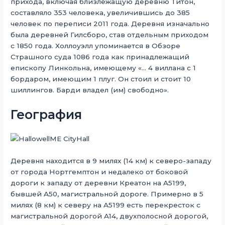
прихода, включая близлежащую деревню Титон,
составляло 353 человека, увеличившись до 385
человек по переписи 2011 года. Деревня изначально
была деревней Гилсборо, став отдельным приходом
с 1850 года. Холлоуэлл упоминается в Обзоре
Страшного суда 1086 года как принадлежащий
епископу Линкольна, имеющему «… 4 виллана с 1
бордаром, имеющим 1 плуг. Он стоил и стоит 10
шиллингов. Барди владел (им) свободно».
География
Деревня находится в 9 милях (14 км) к северо-западу
от города Нортгемптон и недалеко от боковой
дороги к западу от деревни Креатон на A5199,
бывшей A50, магистральной дороге. Примерно в 5
милях (8 км) к северу на A5199 есть перекресток с
магистральной дорогой A14, двухполосной дорогой,