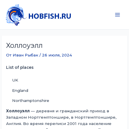
Перейти
к
содержимому
Main
Men
Холлоуэлл
От
Иван Рыбак
/
26 июля, 2024
List of places
UK
England
Northamptonshire
Холлоуэлл
— деревня и гражданский приход в
Западном Нортгемптоншире, в Нортгемптоншире,
Англия. Во время переписи 2001 года население