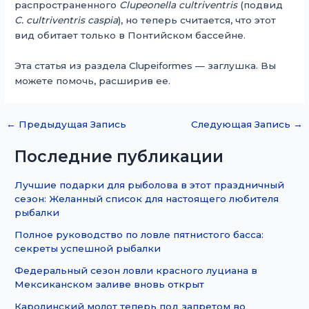
распространенного
Clupeonella cultriventris
(подвид
C. cultriventris caspia
), но теперь считается, что этот
вид обитает только в Понтийском бассейне.
Эта статья из раздела Clupeiformes — заглушка. Вы
можете помочь, расширив ее.
←
Предыдущая Запись
Следующая Запись
→
Последние публикации
Лучшие подарки для рыболова в этот праздничный
сезон: Желанный список для настоящего любителя
рыбалки
Полное руководство по ловле пятнистого басса:
секреты успешной рыбалки
Федеральный сезон ловли красного луциана в
Мексиканском заливе вновь открыт
Каролинский молот теперь под запретом во