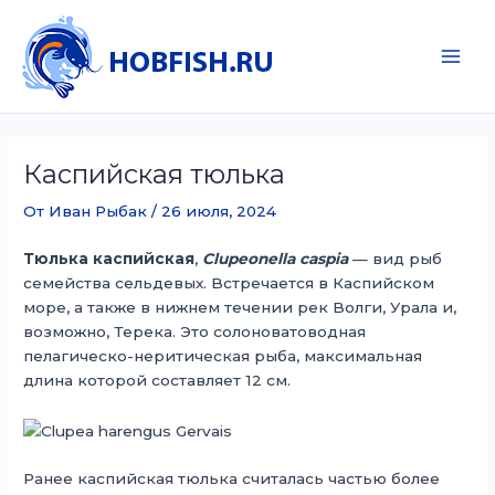
Перейти
к
содержимому
Main
Men
Каспийская тюлька
От
Иван Рыбак
/
26 июля, 2024
Тюлька каспийская
,
Clupeonella caspia
— вид рыб
семейства сельдевых. Встречается в Каспийском
море, а также в нижнем течении рек Волги, Урала и,
возможно, Терека. Это солоноватоводная
пелагическо-неритическая рыба, максимальная
длина которой составляет 12 см.
Ранее каспийская тюлька считалась частью более