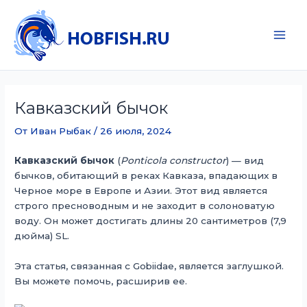
Перейти
к
содержимому
Main
Men
Кавказский бычок
От
Иван Рыбак
/
26 июля, 2024
Кавказский бычок
(
Ponticola constructor
) — вид
бычков, обитающий в реках Кавказа, впадающих в
Черное море в Европе и Азии. Этот вид является
строго пресноводным и не заходит в солоноватую
воду. Он может достигать длины 20 сантиметров (7,9
дюйма) SL.
Эта статья, связанная с Gobiidae, является заглушкой.
Вы можете помочь, расширив ее.