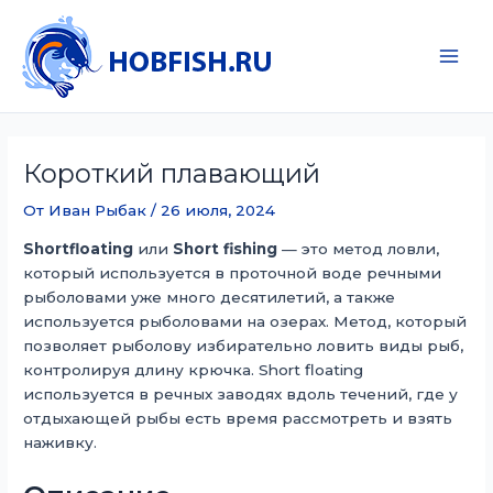
Перейти
к
содержимому
Main
Men
Короткий плавающий
От
Иван Рыбак
/
26 июля, 2024
Shortfloating
или
Short fishing
— это метод ловли,
который используется в проточной воде речными
рыболовами уже много десятилетий, а также
используется рыболовами на озерах. Метод, который
позволяет рыболову избирательно ловить виды рыб,
контролируя длину крючка. Short floating
используется в речных заводях вдоль течений, где у
отдыхающей рыбы есть время рассмотреть и взять
наживку.