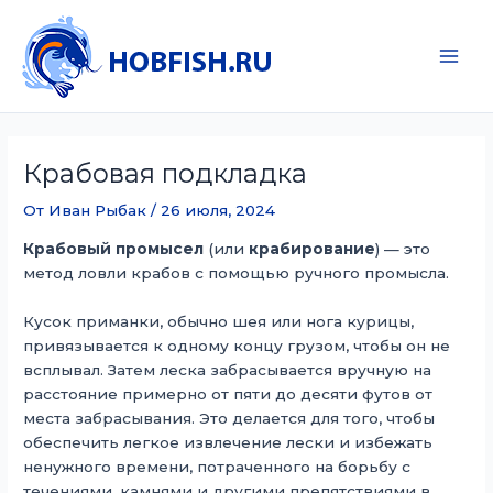
Перейти
к
содержимому
Main
Men
Крабовая подкладка
От
Иван Рыбак
/
26 июля, 2024
Крабовый промысел
(или
крабирование
) — это
метод ловли крабов с помощью ручного промысла.
Кусок приманки, обычно шея или нога курицы,
привязывается к одному концу грузом, чтобы он не
всплывал. Затем леска забрасывается вручную на
расстояние примерно от пяти до десяти футов от
места забрасывания. Это делается для того, чтобы
обеспечить легкое извлечение лески и избежать
ненужного времени, потраченного на борьбу с
течениями, камнями и другими препятствиями в