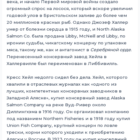
века, и начало Первой мировой войны создало
огромный спрос на лосося, который вскоре увеличил
годовой улов в Бристольском заливе до более чем
20 миллионов красных рыб. Однако Джозеф Халлер
умер от болезни сердца в 1915 году, и North Alaska
Salmon Co. была продана Libby, McNeill and Libby, по
иронии судьбы, чикагскому концерну по упаковке
мяса, такому же, как и антагонист в
Серебряной орде
.
Перенесенный консервный завод Хейла в
Халлервилле был переименован в Либбивилль.
Кресс Хейл недолго сидел без дела. Хейл, которого
хвалили в отраслевых журналах как «одного из
лучших, компетентных консервных заводчиков в
Западной Аляске», купил консервный завод Alaska
Salmon Company на реке Вуд-Ривер около
Диллингхэма в 1916 году. Он организовал компанию
под названием Northern Fisheries и в 1918 году купил
Union Fish Company, крупный концерн по ловле
трески, корни которого уходили к приобретению
Аляски у России. В 1923 году он купил консервный