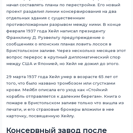
начал составлять планы по перестройке. Его новый
проект разделил линии консервирования на два
отдельных здания с существенным
противопожарным разрывом между ними. В конце
февраля 1937 года Хейл написал президенту
Франклину Д. Рузвельту предупреждение о
сообщениях о японских планах ловить лосося в
Бристольском заливе. Через несколько месяцев этот
вопрос перерос в крупный дипломатический спор
между США и Японией, но Хейл не дожил до этого.
29 марта 1937 года Хейл умер в возрасте 65 лет от
того, что было названо тромбозом или сгустками
крови. Мейбл описала его уход как «Стойкий
корабль отправляется к далеким берегам». Книга о
пожаре в Бристольском заливе только что вышла из
печати, и его страховые брокеры вложили в нее
карточку, посвященную Хейлу.
Консервный завод после