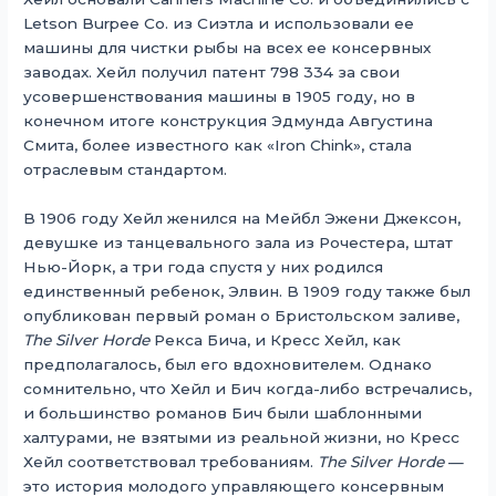
Letson Burpee Co. из Сиэтла и использовали ее
машины для чистки рыбы на всех ее консервных
заводах. Хейл получил патент 798 334 за свои
усовершенствования машины в 1905 году, но в
конечном итоге конструкция Эдмунда Августина
Смита, более известного как «Iron Chink», стала
отраслевым стандартом.
В 1906 году Хейл женился на Мейбл Эжени Джексон,
девушке из танцевального зала из Рочестера, штат
Нью-Йорк, а три года спустя у них родился
единственный ребенок, Элвин. В 1909 году также был
опубликован первый роман о Бристольском заливе,
The Silver Horde
Рекса Бича, и Кресс Хейл, как
предполагалось, был его вдохновителем. Однако
сомнительно, что Хейл и Бич когда-либо встречались,
и большинство романов Бич были шаблонными
халтурами, не взятыми из реальной жизни, но Кресс
Хейл соответствовал требованиям.
The Silver Horde
—
это история молодого управляющего консервным