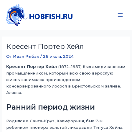
Перейти
к
содержимому
Main
Men
Кресент Портер Хейл
От
Иван Рыбак
/
26 июля, 2024
Кресент Портер Хейл
(1872–1937) был американским
промышленником, который всю свою взрослую
жизнь занимался производством
консервированного лосося в Бристольском заливе,
Аляска.
Ранний период жизни
Родился в Санта-Круз, Калифорния, был 7-м
ребенком пионера золотой лихорадки Титуса Хейла,