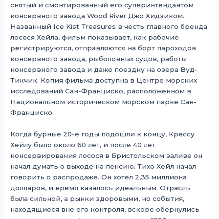
снятый и смонтированный его суперинтендантом
консервного завода Wood River Джо Хидзиком.
Названный Ice Kist Treasures в честь главного бренда
лосося Хейла, фильм показывает, как рабочие
регистрируются, отправляются на борт пароходов
консервного завода, рыболовных судов, работы
консервного завода и даже поездку на озера Вуд-
Тикчик. Копия фильма доступна в Центре морских
исследований Сан-Франциско, расположенном в
Национальном историческом морском парке Сан-
Франциско.
Когда бурные 20-е годы подошли к концу, Крессу
Хейлу было около 60 лет, и после 40 лет
консервирования лосося в Бристольском заливе он
начал думать о выходе на пенсию. Тихо Хейл начал
говорить о распродаже. Он хотел 2,35 миллиона
долларов, и время казалось идеальным. Отрасль
была сильной, а рынки здоровыми, но события,
находящиеся вне его контроля, вскоре обернулись