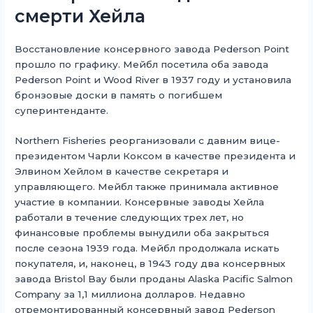
смерти Хейла
Восстановление консервного завода Pederson Point
прошло по графику. Мейбл посетила оба завода
Pederson Point и Wood River в 1937 году и установила
бронзовые доски в память о погибшем
суперинтенданте.
Northern Fisheries реорганизовали с давним вице-
президентом Чарли Коксом в качестве президента и
Элвином Хейлом в качестве секретаря и
управляющего. Мейбл также принимала активное
участие в компании. Консервные заводы Хейла
работали в течение следующих трех лет, но
финансовые проблемы вынудили оба закрыться
после сезона 1939 года. Мейбл продолжала искать
покупателя, и, наконец, в 1943 году два консервных
завода Bristol Bay были проданы Alaska Pacific Salmon
Company за 1,1 миллиона долларов. Недавно
отремонтированный консервный завод Pederson