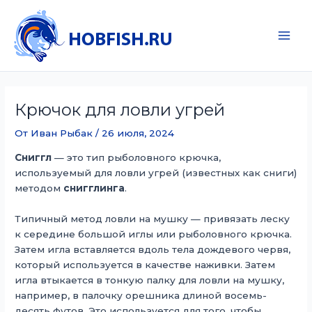
Перейти
к
содержимому
Main
Men
Крючок для ловли угрей
От
Иван Рыбак
/
26 июля, 2024
Сниггл
— это тип рыболовного крючка,
используемый для ловли угрей (известных как сниги)
методом
снигглинга
.
Типичный метод ловли на мушку — привязать леску
к середине большой иглы или рыболовного крючка.
Затем игла вставляется вдоль тела дождевого червя,
который используется в качестве наживки. Затем
игла втыкается в тонкую палку для ловли на мушку,
например, в палочку орешника длиной восемь-
десять футов. Это используется для того, чтобы