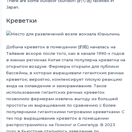
There are some outdoor
tsuribori
(釣り堀) facilities in
Japan.
Креветки
Добыча креветок в помещении (釣蝦) началась на
Тайване вскоре после того, как в начале 1990-х годов
в южных регионах Китая стала популярна креветка на
открытом воздухе. Фермеры открыли для публики
бассейны, в которых выращивали гигантских речных
креветок; вероятно, компенсирует плохую реакцию
вида на охлаждение и замораживание. Такое
использование гигантских речных креветок
позволило фермерам извлечь выгоду из большей
простоты их выращивания по сравнению с более
популярными гигантскими тигровыми креветками. С
тех пор выращивание креветок в помещении
распространилось на Гонконг и Сингапур. В 2023
году в Хьюстоне открылось заведение по