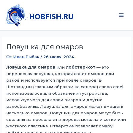
Перейти
к
содержимому
Main
Men
Ловушка для омаров
От
Иван Рыбак
/
26 июля, 2024
Ловушка для омаров
или
лобстер-кот
— это
переносная ловушка, которая ловит омаров или
раков и используется при ловле омаров. В
Шотландии (главным образом на севере) слово creel
использовалось для обозначения устройства,
используемого для ловли омаров и других
ракообразных. Ловушка для омаров может вмещать
несколько омаров. Ловушки для омаров могут быть
сделаны из проволоки и дерева, металла и сетки или
жесткого пластика. Отверстие позволяет омару
войти в туннель из сетки или другого