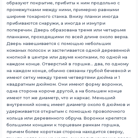
образуют покрытие, прибиты к ним продольно с
промежутками между ними, примерно равными
ширине токарного станка. Внизу планки иногда
прибиваются снаружи, а иногда и изнутри
поперечин. Дверь образована тремя или четырьмя
планками, проходящими по всей длине около верха.
Дверь навешивается с помощью небольших
кожаных полосок и застегивается одной деревянной
кнопкой в ​​центре или двумя кнопками, по одной на
каждом конце. Отверстий в горшке… два, по одному
на каждом конце, обычно связаны грубой бечевкой и
имеют сетку между тремя четвертями дюйма и 1
квадратным дюймом. Они имеют форму воронки,
одна сторона короче другой, а на большем конце
имеют тот же диаметр, что и каркас. Меньший
внутренний конец имеет диаметр около 6 дюймов и
удерживается открытым с помощью проволочного
кольца или деревянного обруча. Воронки крепятся
большими концами к торцевым рамкам горшка,
причем более короткая сторона находится сверху,