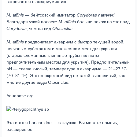
встречается в аквариумистике.
M. affinis
— бейтсовский имитатор
Corydoras nattereri
.
Благодаря узкой полоске
M. affinis
больше похож на этот вид
Corydoras
, чем на вид
Otocinclus
.
M. affinis
предпочитает аквариум с быстро текущей водой,
песчаным субстратом и множеством мест для укрытия
(старые сломанные глиняные трубы являются
предпочтительным местом для укрытия). Предпочтительный
pH — слегка кислый, температура в аквариуме — 21–27 °C
(70–81 °F). Этот конкретный вид не такой выносливый, как
многие другие виды Otocinclus.
Aquabase.org
Эта статья Loricariidae — заглушка. Вы можете помочь,
расширив ее.