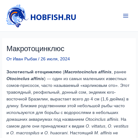
Перейти
к
содержимому
Main
Men
Макротоцинклюс
От
Иван Рыбак
/
26 июля, 2024
Золотистый отоцинклюс
(
Macrotocinclus affinis
, ранее
Otocinclus affinis
) — один из самых маленьких известных
сомов-присосок, часто называемый «карликовым ото». Этот
травоядный, реофильный, донный сом, эндемик юго-
восточной Бразилии, вырастает всего до 4 см (1,6 дюйма) в
длину. Близкие родственники этой небольшой рыбы часто
используются для борьбы с водорослями в небольших
домашних аквариумах под названием
Otocinclus affinis
. На
самом деле они принадлежат к видам
O. vittatus
,
O. vestitus
и
O. macrospilus
и
O. huaorani
. Настоящий
M. affinis
не