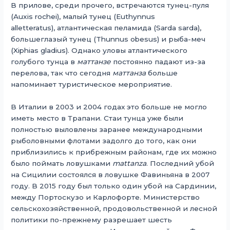
В прилове, среди прочего, встречаются тунец-пуля
(Auxis rochei), малый тунец (Euthynnus
alletteratus), атлантическая пеламида (Sarda sarda),
большеглазый тунец (Thunnus obesus) и рыба-меч
(Xiphias gladius). Однако уловы атлантического
голубого тунца в
маттанзе
постоянно падают из-за
перелова, так что сегодня
маттанза
больше
напоминает туристическое мероприятие.
В Италии в 2003 и 2004 годах это больше не могло
иметь место в Трапани. Стаи тунца уже были
полностью выловлены заранее международными
рыболовными флотами задолго до того, как они
приблизились к прибрежным районам, где их можно
было поймать ловушками
mattanza
. Последний убой
на Сицилии состоялся в ловушке Фавиньяна в 2007
году. В 2015 году был только один убой на Сардинии,
между Портоскузо и Карлофорте. Министерство
сельскохозяйственной, продовольственной и лесной
политики по-прежнему разрешает шесть