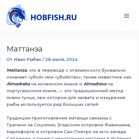
Перейти
к
содержимому
Main
Men
Маттанза
От
Иван Рыбак
/
26 июля, 2024
Mattanza
, что в переводе с итальянского буквально
означает «убой» или «убийство», также известное как
Almadraba
на испанском языке и
Almadrava
на
португальском языке, — это традиционный метод
ловли тунца, при котором для захвата и изнурения
рыбы используется ряд больших сетей.
Традиции приготовления
матанцы
связаны с
Трапани на Сицилии, Эгадским островом Фавиньяна,
Карлофорте и островом Сан-Пьетро на юго-западе
Сардинии, а также с некоторыми местами в Испании,