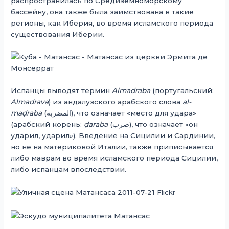
распространилась по Средиземноморскому
бассейну, она также была заимствована в такие
регионы, как Иберия, во время исламского периода
существования Иберии.
Испанцы выводят термин
Almadraba
(португальский:
Almadrava
) из андалузского арабского слова
al-
maḍraba
(
المضربة
), что означает «место для удара»
(арабский корень:
ḍaraba
(
ضرب
), что означает «он
ударил, ударил»). Введение на Сицилии и Сардинии,
но не на материковой Италии, также приписывается
либо маврам во время исламского периода Сицилии,
либо испанцам впоследствии.