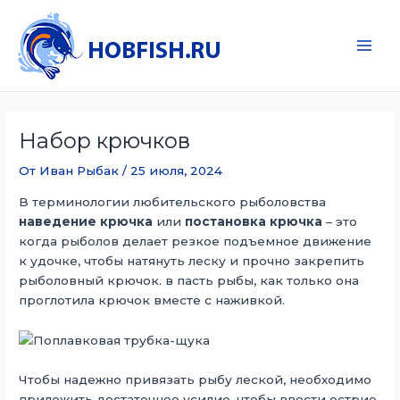
Перейти
к
содержимому
Main
Men
Набор крючков
От
Иван Рыбак
/
25 июля, 2024
В терминологии любительского рыболовства
наведение крючка
или
постановка крючка
– это
когда рыболов делает резкое подъемное движение
к удочке, чтобы натянуть леску и прочно закрепить
рыболовный крючок. в пасть рыбы, как только она
проглотила крючок вместе с наживкой.
Чтобы надежно привязать рыбу леской, необходимо
приложить достаточное усилие, чтобы ввести острие