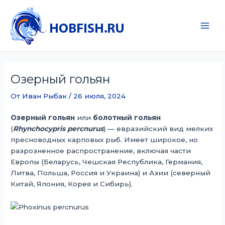
Перейти
к
содержимому
Main
Men
Озерный гольян
От
Иван Рыбак
/
26 июля, 2024
Озерный гольян
или
болотный гольян
(
Rhynchocypris percnurus
) — евразийский вид мелких
пресноводных карповых рыб. Имеет широкое, но
разрозненное распространение, включая части
Европы (Беларусь, Чешская Республика, Германия,
Литва, Польша, Россия и Украина) и Азии (северный
Китай, Япония, Корея и Сибирь).