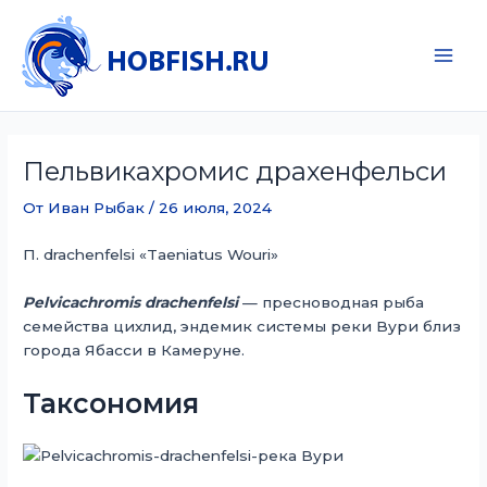
Перейти
к
содержимому
Main
Men
Пельвикахромис драхенфельси
От
Иван Рыбак
/
26 июля, 2024
П. drachenfelsi «Taeniatus Wouri»
Pelvicachromis drachenfelsi
— пресноводная рыба
семейства цихлид, эндемик системы реки Вури близ
города Ябасси в Камеруне.
Таксономия