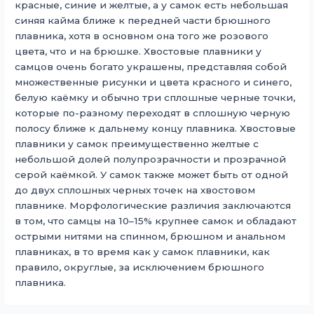
красные, синие и желтые, а у самок есть небольшая
синяя кайма ближе к передней части брюшного
плавника, хотя в основном она того же розового
цвета, что и на брюшке. Хвостовые плавники у
самцов очень богато украшены, представляя собой
множественные рисунки и цвета красного и синего,
белую каёмку и обычно три сплошные черные точки,
которые по-разному переходят в сплошную черную
полосу ближе к дальнему концу плавника. Хвостовые
плавники у самок преимущественно желтые с
небольшой долей полупрозрачности и прозрачной
серой каёмкой. У самок также может быть от одной
до двух сплошных черных точек на хвостовом
плавнике. Морфологические различия заключаются
в том, что самцы на 10–15% крупнее самок и обладают
острыми нитями на спинном, брюшном и анальном
плавниках, в то время как у самок плавники, как
правило, округлые, за исключением брюшного
плавника.