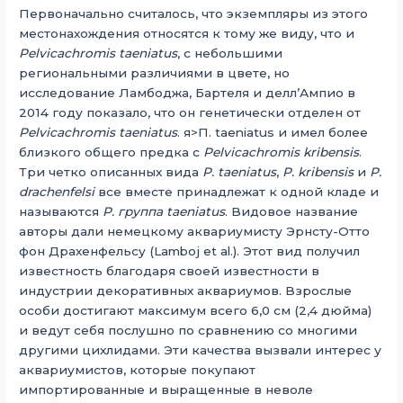
Первоначально считалось, что экземпляры из этого
местонахождения относятся к тому же виду, что и
Pelvicachromis taeniatus
, с небольшими
региональными различиями в цвете, но
исследование Ламбоджа, Бартеля и делл’Ампио в
2014 году показало, что он генетически отделен от
Pelvicachromis taeniatus
. я>П. taeniatus и имел более
близкого общего предка с
Pelvicachromis kribensis
.
Три четко описанных вида
P. taeniatus
,
P. kribensis
и
P.
drachenfelsi
все вместе принадлежат к одной кладе и
называются
P. группа taeniatus
. Видовое название
авторы дали немецкому аквариумисту Эрнсту-Отто
фон Драхенфельсу (Lamboj et al.). Этот вид получил
известность благодаря своей известности в
индустрии декоративных аквариумов. Взрослые
особи достигают максимум всего 6,0 см (2,4 дюйма)
и ведут себя послушно по сравнению со многими
другими цихлидами. Эти качества вызвали интерес у
аквариумистов, которые покупают
импортированные и выращенные в неволе