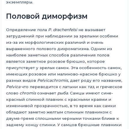
экземпляры.
Половой диморфизм
Определение пола
P. drachenfelsi
не вызывает
затруднений при наблюдении за зрелыми особями
из-за их морфологических различий и очень
выраженного полового дихроматизма. Одним из
наиболее заметных способов различения полов
является заметное розовое брюшко, которое
присутствует у зрелых самок. Эта особенность самок,
имеющих розовое или малиново-красное брюшко у
разных видов
Pelvicachromis
, дает роду его название,
Pelvica
что переводится с латыни как
таз
, и греческое
слово
chromis
означает
рыба
. Самцы имеют сине-
красный спинной плавник с красными краями и
изменчивой прозрачностью, в то время как самки
обладают заметно желтым спинным плавником с
двумя-тремя сплошными черными точками ближе к
заднему концу спинки. У самцов брюшные плавники