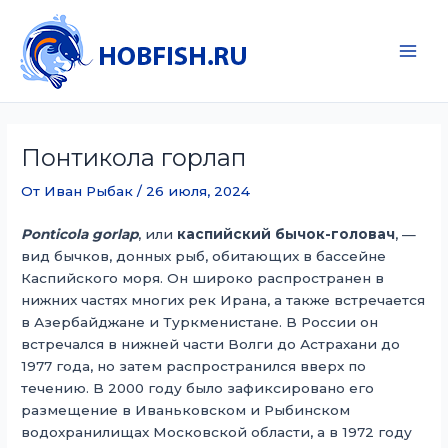
Перейти
к
содержимому
Main
Men
Понтикола горлап
От
Иван Рыбак
/
26 июля, 2024
Ponticola gorlap
, или
каспийский бычок-головач
, —
вид бычков, донных рыб, обитающих в бассейне
Каспийского моря. Он широко распространен в
нижних частях многих рек Ирана, а также встречается
в Азербайджане и Туркменистане. В России он
встречался в нижней части Волги до Астрахани до
1977 года, но затем распространился вверх по
течению. В 2000 году было зафиксировано его
размещение в Иваньковском и Рыбинском
водохранилищах Московской области, а в 1972 году