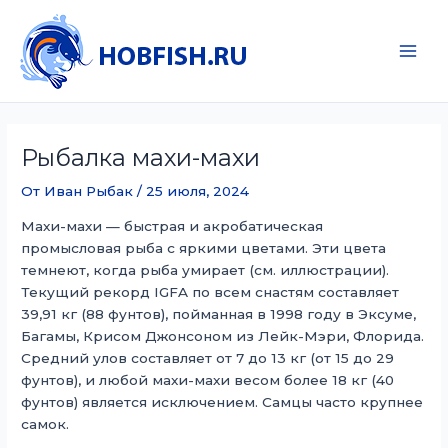
Перейти
к
содержимому
Main
Men
Рыбалка махи-махи
От
Иван Рыбак
/
25 июля, 2024
Махи-махи — быстрая и акробатическая
промысловая рыба с яркими цветами. Эти цвета
темнеют, когда рыба умирает (см. иллюстрации).
Текущий рекорд IGFA по всем снастям составляет
39,91 кг (88 фунтов), пойманная в 1998 году в Эксуме,
Багамы, Крисом Джонсоном из Лейк-Мэри, Флорида.
Средний улов составляет от 7 до 13 кг (от 15 до 29
фунтов), и любой махи-махи весом более 18 кг (40
фунтов) является исключением. Самцы часто крупнее
самок.