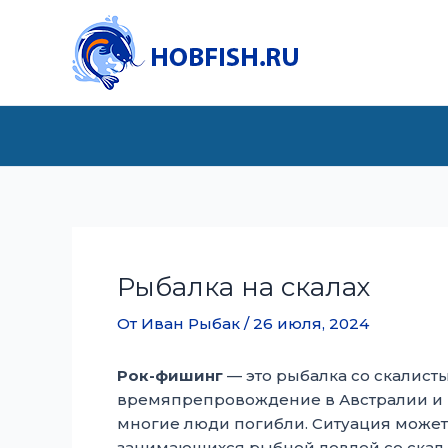
Перейти
к
содержимому
Рыбалка на скалах
От
Иван Рыбак
/
26 июля, 2024
Рок-фишинг
— это рыбалка со скалист
времяпрепровождение в Австралии и Н
многие люди погибли. Ситуация может
занимающихся рыбной ловлей со скал,