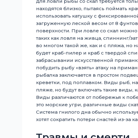
для ловли рыбы со скал требуется толь
находятся близко, пытаясь поймать кр
использовать катушку с фиксированно
загруженную леской весом от 8 фунтов
поверхности. При ловле со скал можно
таких как ловля на живца, спиннинг/за
во многом такой же, как и с пляжа, н
будет краб-пилер и краб с твердой сп
забрасывании искусственной приманки
побудить рыбу «взять» атаку на приман
рыбалка заключается в простом подве
креветки, под поплавком. Виды рыб, на 
пляже, но будут включать такие виды, к
Виды различаются от побережья к поб
это морские угри, различные виды скато
Система гнилого дна обычно использ
хотят сократить потери снастей из-за к
Травмы и смерти