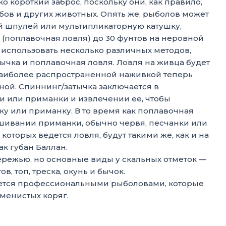
ко короткий заброс, поскольку они, как правило,
абов и других животных. Опять же, рыболов может
й шпулей или мультипликаторную катушку,
 (поплавочная ловля) до 30 фунтов на неровной
 использовать несколько различных методов,
тычка и поплавочная ловля. Ловля на живца будет
о наиболее распространенной наживкой теперь
иной. Спиннинг/затычка заключается в
 или приманки и извлечении ее, чтобы
ку или приманку. В то время как поплавочная
шивании приманки, обычно червя, песчанки или
которых ведется ловля, будут такими же, как и на
ак губан Баллан.
ережью, но основные виды у скальных отметок —
в, топ, треска, окунь и бычок.
уется профессиональными рыболовами, которые
аменистых коряг.