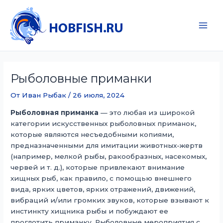
Перейти
к
содержимому
Main
Men
Рыболовные приманки
От
Иван Рыбак
/
26 июля, 2024
Рыболовная приманка
— это любая из широкой
категории искусственных рыболовных приманок,
которые являются несъедобными копиями,
предназначенными для имитации животных-жертв
(например, мелкой рыбы, ракообразных, насекомых,
червей и т. д.), которые привлекают внимание
хищных рыб, как правило, с помощью внешнего
вида, ярких цветов, ярких отражений, движений,
вибраций и/или громких звуков, которые взывают к
инстинкту хищника рыбы и побуждают ее
проглотить приманку. Рыболовные мероприятия с