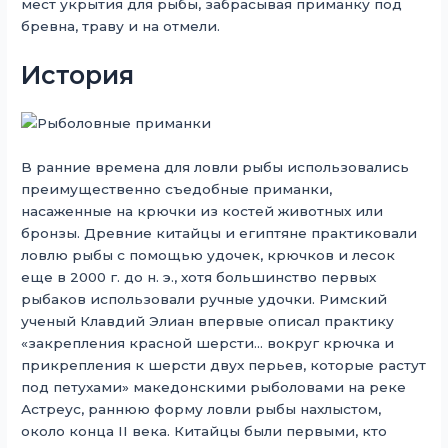
мест укрытия для рыбы, забрасывая приманку под
бревна, траву и на отмели.
История
В ранние времена для ловли рыбы использовались
преимущественно съедобные приманки,
насаженные на крючки из костей животных или
бронзы. Древние китайцы и египтяне практиковали
ловлю рыбы с помощью удочек, крючков и лесок
еще в 2000 г. до н. э., хотя большинство первых
рыбаков использовали ручные удочки. Римский
ученый Клавдий Элиан впервые описал практику
«закрепления красной шерсти… вокруг крючка и
прикрепления к шерсти двух перьев, которые растут
под петухами» македонскими рыболовами на реке
Астреус, раннюю форму ловли рыбы нахлыстом,
около конца II века. Китайцы были первыми, кто