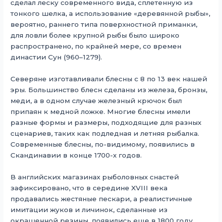
сделал леску современного вида, сплетенную из
тонкого шелка, а использование «деревянной рыбы»,
вероятно, раннего типа поверхностной приманки,
для ловли более крупной рыбы было широко
распространено, по крайней мере, со времен
династии Сун (960–1279).
Северяне изготавливали блесны с 8 по 13 век нашей
эры. Большинство блесн сделаны из железа, бронзы,
меди, а в одном случае железный крючок был
припаян к медной ложке. Многие блесны имели
разные формы и размеры, подходящие для разных
сценариев, таких как подледная и летняя рыбалка.
Современные блесны, по-видимому, появились в
Скандинавии в конце 1700-х годов.
В английских магазинах рыболовных снастей
зафиксировано, что в середине XVIII века
продавались жестяные пескари, а реалистичные
имитации жуков и личинок, сделанные из
окрашенной резины, появились еще в 1800 году.