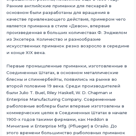
Ранние английские приманки для пескарей в
основном были разработаны для вращения в
качестве привлекающего действия, примером чего
является приманка в стиле «Девон», впервые
произведенная в больших количествах Ф. Энджелом
из Эксетера. Количество и разнообразие
искусственных приманок резко возросло в середине
и конце XIX века.
Первые промышленные приманки, изготовленные в
Соединенных Штатах, в основном металлические
блесны и спиннербейты, появились на рынке во
второй половине 19 века. Среди производителей
были Julio T. Buel, Riley Haskell, W. D. Chapman и
Enterprise Manufacturing Company. Современные
рыболовные воблеры были впервые изготовлены в
коммерческих целях в Соединенных Штатах в начале
1900-х годов такими фирмами, как Heddon в
Мичигане и Enterprise Mfg. (Pflueger) в Огайо. До
этого времени большинство рыболовных приманок