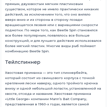
прямым, двуххвостым мягким пластиковым
существом, которое не имело практически никаких
действий, за исключением того, что оно виляло
вверх-вниз и из стороны в сторону позади
вращающегося лезвия или с вариациями скорости
подмотки. По мере того, как Beetle Spin становился
все более популярным, появлялось все больше
конструкций, и для лучшего действия использовался
более мягкий пластик. Многие виды рыб поймают
комбинацию Beetle Spin.
Тейлспиннер
Хвостовая приманка — это тип спиннербейта,
который состоит из свинцового корпуса с точкой
крепления лески наверху, одного тройного крючка
внизу и одной небольшой лопасти, установленной на
хвосте, отсюда и название. Хвостовая приманка
«Little George» компании Mann’s Bait Company,
представленная в 1960-х годах, является самой