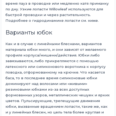
время пауз в проводке или медленно катя приманку
по дну. Узкие лопасти Willowleaf используются для
быстрой проводки и через растительность.
Подробнее о гидродинамике лопасти см. ниже.
Варианты юбок
Как и в случае с линейными блеснами, вариантов
материала юбки много, и они зависят от желаемого
профиля корпуса/мишени/действия. Юбки либо
завязываются, либо прикрепляются с помощью
латексного или силиконового воротника к корпусу
поводка, отформованному на крючке. Что касается
баса, то в последнее время силиконовые юбки
доминируют над волосами или «живыми»
резиновыми юбками из-за всех доступных
формованных узоров, металлических чешуек и ярких
цветов. Пульсирующие, трепещущие движения
юбки, вызванные вращением лопасти, такие же, как
и у линейных блесен, но цель тела более круглая и