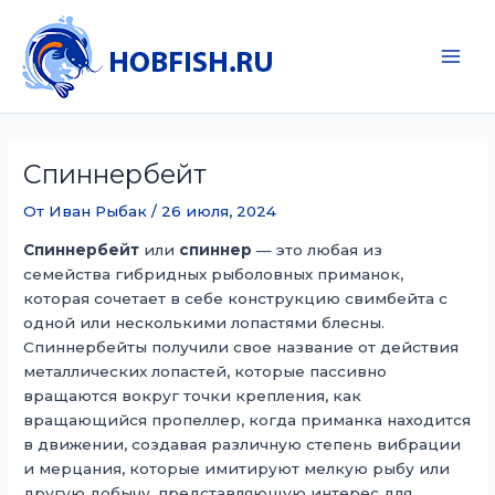
Перейти
к
содержимому
Main
Men
Спиннербейт
От
Иван Рыбак
/
26 июля, 2024
Спиннербейт
или
спиннер
— это любая из
семейства гибридных рыболовных приманок,
которая сочетает в себе конструкцию свимбейта с
одной или несколькими лопастями блесны.
Спиннербейты получили свое название от действия
металлических лопастей, которые пассивно
вращаются вокруг точки крепления, как
вращающийся пропеллер, когда приманка находится
в движении, создавая различную степень вибрации
и мерцания, которые имитируют мелкую рыбу или
другую добычу, представляющую интерес для