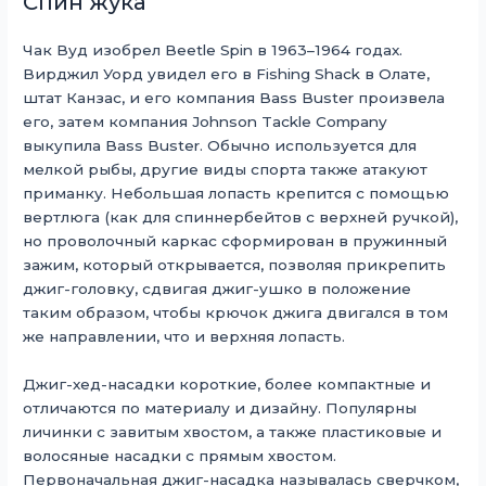
Спин жука
Чак Вуд изобрел Beetle Spin в 1963–1964 годах.
Вирджил Уорд увидел его в Fishing Shack в Олате,
штат Канзас, и его компания Bass Buster произвела
его, затем компания Johnson Tackle Company
выкупила Bass Buster. Обычно используется для
мелкой рыбы, другие виды спорта также атакуют
приманку. Небольшая лопасть крепится с помощью
вертлюга (как для спиннербейтов с верхней ручкой),
но проволочный каркас сформирован в пружинный
зажим, который открывается, позволяя прикрепить
джиг-головку, сдвигая джиг-ушко в положение
таким образом, чтобы крючок джига двигался в том
же направлении, что и верхняя лопасть.
Джиг-хед-насадки короткие, более компактные и
отличаются по материалу и дизайну. Популярны
личинки с завитым хвостом, а также пластиковые и
волосяные насадки с прямым хвостом.
Первоначальная джиг-насадка называлась сверчком,