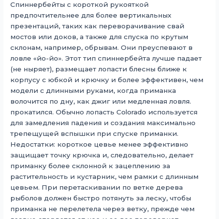
Спиннербейты с короткой рукояткой
предпочтительнее для более вертикальных
презентаций, таких как переворачивание свай
мостов или доков, а также для спуска по крутым
склонам, например, обрывам. Они преуспевают в
ловле «йо-йо». Этот тип спиннербейта лучше падает
(не ныряет), размещает лопасти блесны ближе к
корпусу с юбкой и крючку и более эффективен, чем
модели с длинными руками, когда приманка
волочится по дну, как джиг или медленная ловля.
прокатился. Обычно лопасть Colorado используется
для замедления падения и создания максимально
трепещущей вспышки при спуске приманки.
Недостатки: короткое цевье менее эффективно
защищает точку крючка и, следовательно, делает
приманку более склонной к зацеплению за
растительность и кустарник, чем рамки с длинным
цевьем. При перетаскивании по ветке дерева
рыболов должен быстро потянуть за леску, чтобы
приманка не перелетела через ветку, прежде чем