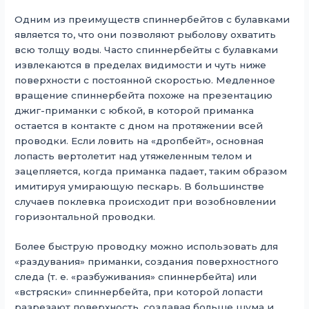
Одним из преимуществ спиннербейтов с булавками
является то, что они позволяют рыболову охватить
всю толщу воды. Часто спиннербейты с булавками
извлекаются в пределах видимости и чуть ниже
поверхности с постоянной скоростью. Медленное
вращение спиннербейта похоже на презентацию
джиг-приманки с юбкой, в которой приманка
остается в контакте с дном на протяжении всей
проводки. Если ловить на «дропбейт», основная
лопасть вертолетит над утяжеленным телом и
зацепляется, когда приманка падает, таким образом
имитируя умирающую пескарь. В большинстве
случаев поклевка происходит при возобновлении
горизонтальной проводки.
Более быструю проводку можно использовать для
«раздувания» приманки, создания поверхностного
следа (т. е. «разбуживания» спиннербейта) или
«встряски» спиннербейта, при которой лопасти
разрезают поверхность, создавая больше шума и