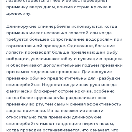
лезвие оторвется от нее и ее вес перевернет
приманку вверх дном, вонзив острие крючка в
древесину.
Длиннорукие спиннербейты используются, когда
приманка имеет несколько лопастей или когда
требуется большее сопротивление водорослям при
горизонтальной проводке. Одиночные, большие
лопасти производят больше привлекающей рыбу
вибрации, увеличивают юбку и пульсацию прицепа
и обеспечивают дополнительный подъем приманки
при самых медленных проводках. Длиннорукие
приманки обычно предпочтительны для «разбудки
спиннербейта». Недостатки: длинная рука иногда
фактически блокирует острие крючка, особенно
когда более крупная рыба раздавливает всю
приманку во рту, тем самым снижая эффективность
зацепа приманки. Из-за положения лопасти
относительно тела приманки длиннорукие
спиннербейты имеют тенденцию нырять носом,
когда проводка останавливается, что означает, что