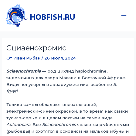
Перейти
к
содержимому
Main
Men
Сциаенохромис
От
Иван Рыбак
/
26 июля, 2024
Sciaenochromis
— род цихлид haplochromine,
эндемичных для озера Малави в Восточной Африке.
Виды популярны в аквариумистике, особенно
S.
fryeri
.
Только самцы обладают впечатляющей,
электрически-синей окраской, в то время как самки
тускло-серые и в целом похожи на самок вида
Aulonocara
. Все
Sciaenochromis
являются рыбоядными
(рыбоеды) и охотятся в основном на мальков мбуны и