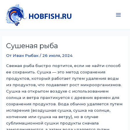
Перейти
к
содержимому
Main
Men
Сушеная рыба
От
Иван Рыбак
/
26 июля, 2024
Свежая рыба быстро портится, если не найти способ
ее сохранить. Сушка — это метод сохранения
продуктов, который работает путем удаления воды
из продуктов, что подавляет рост микроорганизмов.
Сушка на открытом воздухе с использованием
солнца и ветра практикуется с древних времен для
сохранения продуктов. Вода обычно удаляется путем
испарения (воздушная сушка, сушка на солнце,
копчение или сушка на ветру), но в случае
сублимационной сушки продукты сначала
замораживаются, а затем вода удаляется путем