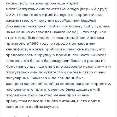
кухни, получившим прозвище
< span
title="Португальский текст">
Fiel amigo
(верный друг).
С XVIII века город Кристиансунд в Норвегии стал
важным местом покупки
bacalhau
или
klippfisk
(буквально «скальная рыба», поскольку рыбу сушили
на каменных скалах для начала море.) С тех пор, как
этот метод был введен голландцем Яппе Иппесом
примерно в 1690 году, в городе производили
клиппфиск, а когда прибыли испанские купцы, это
превратилось в крупную промышленность. Иногда
говорят, что блюдо бакальяу или бакалао родом из
Кристиансунда, где оно было завезено испанскими и
португальскими покупателями рыбы и стало очень
популярным. Бакалао и по сей день был
распространенной едой на северо-западе Норвегии,
поскольку его приготовление было дешевым. В
последние годы он стал менее привычным
продуктом повседневного питания, и его едят в
основном в особых случаях.