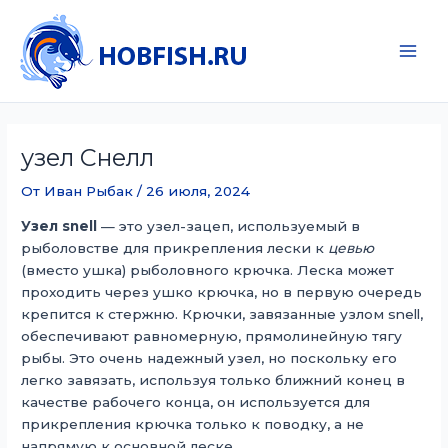
Перейти
к
содержимому
Main
Men
узел Снелл
От
Иван Рыбак
/
26 июля, 2024
Узел snell
— это узел-зацеп, используемый в
рыболовстве для прикрепления лески к
цевью
(вместо ушка) рыболовного крючка. Леска может
проходить через ушко крючка, но в первую очередь
крепится к стержню. Крючки, завязанные узлом snell,
обеспечивают равномерную, прямолинейную тягу
рыбы. Это очень надежный узел, но поскольку его
легко завязать, используя только ближний конец в
качестве рабочего конца, он используется для
прикрепления крючка только к поводку, а не
напрямую к основной леске.