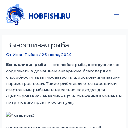
Перейти
к
содержимому
Main
Men
Выносливая рыба
От
Иван Рыбак
/
26 июля, 2024
Выносливая рыба
— это любая рыба, которую легко
содержать в домашнем аквариуме благодаря ее
способности адаптироваться к широкому диапазону
параметров воды. Такие рыбы являются хорошими
стартовыми рыбами и идеально подходят для
«циклирования» аквариума (т. е. снижения аммиака и
нитритов до практически нуля).
Примерами выносливых пресноводных рыб