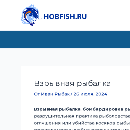
Перейти
к
содержимому
Взрывная рыбалка
От
Иван Рыбак
/
26 июля, 2024
Взрывная рыбалка
,
бомбардировка р
разрушительная практика рыболовства
оглушения или убийства косяков рыбы 
практика чрезвычайно разрушительна