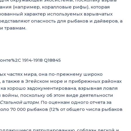
ания (например, коралловые рифы), которая
рованный характер используемых взрывчатых
едставляют опасность для рыбаков и дайверов, а
и травмам.
рых частях мира, она по-прежнему широко
, а также в Эгейском море и прибрежных районах
ика хорошо задокументирована, взрывная ловля
 войны, поскольку об этом виде деятельности
Стальной шторм
. По оценкам одного отчета за
коло 70 000 рыбаков (12% от общего числа рыбаков
оддающиеся патрулированию, соблазн легкой и