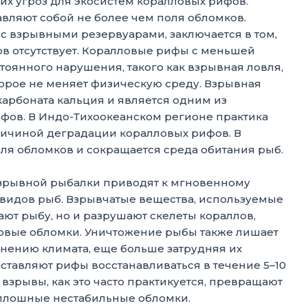
их угроз для экосистем коралловых рифов.
ляют собой не более чем поля обломков.
с взрывными резервуарами, заключается в том,
ов отсутствует. Коралловые рифы с меньшей
тоянного нарушения, такого как взрывная ловля,
орое не меняет физическую среду. Взрывная
карбоната кальция и является одним из
фов. В Индо-Тихоокеанском регионе практика
ричиной деградации коралловых рифов. В
ля обломков и сокращается среда обитания рыб.
зрывной рыбалки приводят к мгновенному
видов рыб. Взрывчатые вещества, используемые
ают рыбу, но и разрушают скелеты кораллов,
овые обломки. Уничтожение рыбы также лишает
нению климата, еще больше затрудняя их
ставляют рифы восстанавливаться в течение 5–10
взрывы, как это часто практикуется, превращают
сплошные нестабильные обломки.