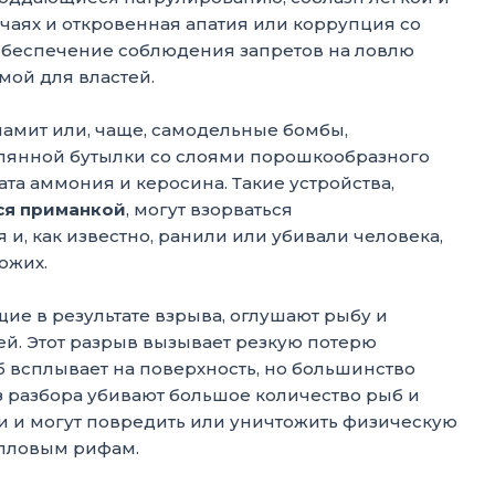
чаях и откровенная апатия или коррупция со
обеспечение соблюдения запретов на ловлю
ой для властей.
амит или, чаще, самодельные бомбы,
клянной бутылки со слоями порошкообразного
ата аммония и керосина. Такие устройства,
я приманкой
, могут взорваться
, как известно, ранили или убивали человека,
ожих.
е в результате взрыва, оглушают рыбу и
й. Этот разрыв вызывает резкую потерю
 всплывает на поверхность, но большинство
з разбора убивают большое количество рыб и
и и могут повредить или уничтожить физическую
лловым рифам.