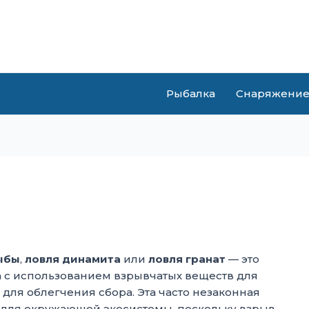
Рыбалка
Снаряжени
ыбы
,
ловля динамита
или
ловля гранат
— это
 с использованием взрывчатых веществ для
для облегчения сбора. Эта часто незаконная
 для окружающей экосистемы, поскольку взрыв