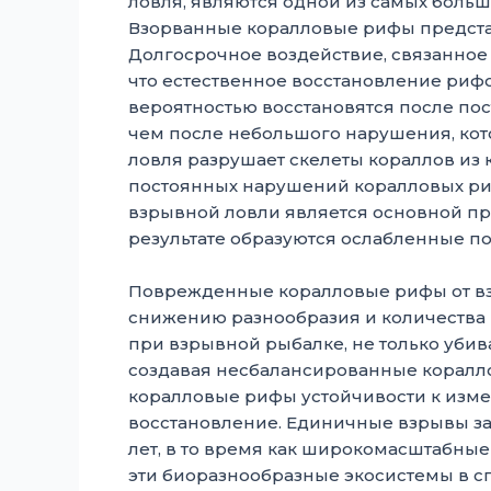
ловля, являются одной из самых больш
Взорванные коралловые рифы представ
Долгосрочное воздействие, связанное 
что естественное восстановление риф
вероятностью восстановятся после пос
чем после небольшого нарушения, кот
ловля разрушает скелеты кораллов из 
постоянных нарушений коралловых ри
взрывной ловли является основной п
результате образуются ослабленные по
Поврежденные коралловые рифы от в
снижению разнообразия и количества 
при взрывной рыбалке, не только убив
создавая несбалансированные коралл
коралловые рифы устойчивости к изме
восстановление. Единичные взрывы за
лет, в то время как широкомасштабные 
эти биоразнообразные экосистемы в 