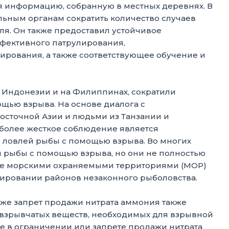
яя информацию, собранную в местных деревнях. В
льным органам сократить количество случаев
уля. Он также предоставил устойчивое
фективного патрулирования,
рования, а также соответствующее обучение и
 Индонезии и на Филиппинах, сократили
щью взрыва. На основе диалога с
сточной Азии и людьми из Танзании и
более жесткое соблюдение является
 ловлей рыбы с помощью взрыва. Во многих
и рыбы с помощью взрыва, но они не полностью
ие морскими охраняемыми территориями (МОР)
ировании районов незаконного рыболовства.
же запрет продажи нитрата аммония также
 взрывчатых веществ, необходимых для взрывной
не в ограничении или запрете продажи нитрата