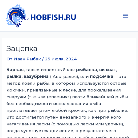
Перейти
к
содержимому
Main
Men
Зацепка
От
Иван Рыбак
/
25 июля, 2024
Каркас
, также известный как
рыбалка
,
выхват
,
рылка
,
зазубрина
( Австралия), или
подсечка
, – это
метод ловли рыбы, в котором используются острые
крючки, привязанные к леске, для прокалывания
снаружи (т. е. «зацепления») плоти ближайшей рыбы
без необходимости использования рыба
проглатывает ртом любой крючок, как при рыбалке.
Это достигается путем внезапного и энергичного
натягивания лески (с помощью лески или удочки),
когда чувствуется движение, в результате чего
крючок-коряга «вцепляется» в любую рыбу, которой