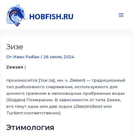
Перейти
к
содержимому
Main
Men
Зизе
От
Иван Рыбак
/
26 июля, 2024
Zeesen
(
произносится
[ˈtseːzə]
, мн. ч.
Zeesen
) — традиционный
тип рыболовного снаряжения, используемого для
донного траления в мелководных прибрежных водах
(
Бодден
) Померании. В зависимости от типа Zeese,
его тянут одна или две лодки (
Zees(en)boot
или
Tuckern
соответственно).
Этимология