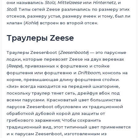
они назывались
Stolz, Mittelzeese
или
Hinternetz
, и
Stoß
. Типы сетей Zeese различались по размеру этих
отсеков, размеру устья, размеру ячеек и тому, был ли
клапан (
Kohle
) встроен во второй отсек.
Траулеры Zeese
Траулеры Zeesenboot (
Zeesenboote
) — это парусные
лодки, которые перевозят Zeese на двух веревках
(
Reepe
), привязанных к форштевню и стойке
форштевня или форштевню и
Driftboom
, консоль на
корме, превышающая длину форштевня стойки.
«Зиз» всегда находится на передней шкаторине,
поскольку траулер тянет сеть, дрейфуя вбок под
всеми парусами. Красноватый цвет большинства
парусов Zeesenboot обусловлен их традиционной
обработкой дубовой корой для защиты от
грибкового заражения; Чтобы сохранить
традиционный вид, этот типичный цвет применяется
и к парусам Zeesenboot, изготовленным из