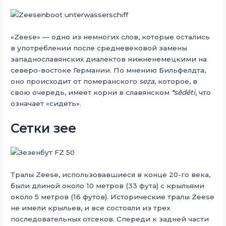
«Zeese» — одно из немногих слов, которые остались
в употреблении после средневековой замены
западнославянских диалектов нижненемецкими на
северо-востоке Германии. По мнению Бильфелдта,
оно происходит от померанского
seza
, которое, в
свою очередь, имеет корни в славянском
*sěděti
, что
означает «сидеть».
Сетки зее
Тралы Zeese, использовавшиеся в конце 20-го века,
были длиной около 10 метров (33 фута) с крыльями
около 5 метров (16 футов). Исторические тралы Zeese
не имели крыльев, и все состояли из трех
последовательных отсеков. Спереди к задней части