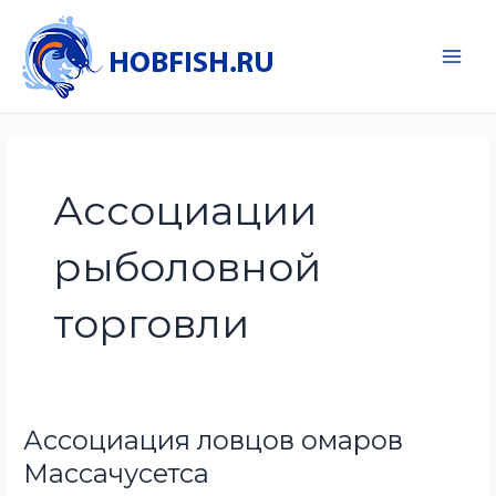
Перейти
к
содержимому
Main
Men
Ассоциации
рыболовной
торговли
Ассоциация ловцов омаров
Массачусетса