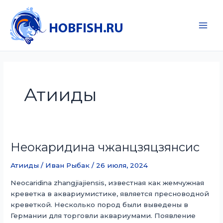
Перейти
к
содержимому
Main
Men
Атииды
Неокаридина чжанцзяцзянсис
Атииды
/
Иван Рыбак
/
26 июля, 2024
Neocaridina zhangjiajiensis, известная как жемчужная
креветка в аквариумистике, является пресноводной
креветкой. Несколько пород были выведены в
Германии для торговли аквариумами. Появление