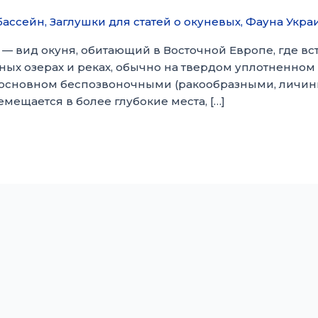
бассейн
,
Заглушки для статей о окуневых
,
Фауна Укра
 — вид окуня, обитающий в Восточной Европе, где вс
ных озерах и реках, обычно на твердом уплотненно
 основном беспозвоночными (ракообразными, личин
мещается в более глубокие места, […]