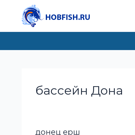
Перейти
к
содержимому
бассейн Дона
донец ерш