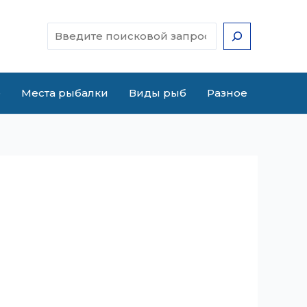
Поиск
е
Места рыбалки
Виды рыб
Разное