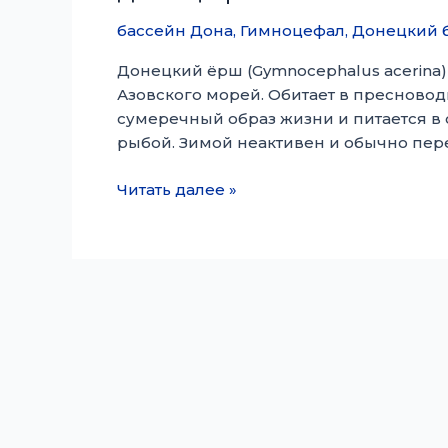
бассейн Дона
,
Гимноцефал
,
Донецкий 
Донецкий ёрш (Gymnocephalus acerina)
Азовского морей. Обитает в пресновод
сумеречный образ жизни и питается в
рыбой. Зимой неактивен и обычно пере
донец
Читать далее »
ерш