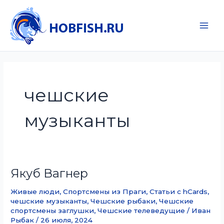
Перейти
к
содержимому
Main
Men
чешские
музыканты
Якуб Вагнер
Живые люди
,
Спортсмены из Праги
,
Статьи с hCards
,
чешские музыканты
,
Чешские рыбаки
,
Чешские
спортсмены заглушки
,
Чешские телеведущие
/
Иван
Рыбак
/
26 июля, 2024