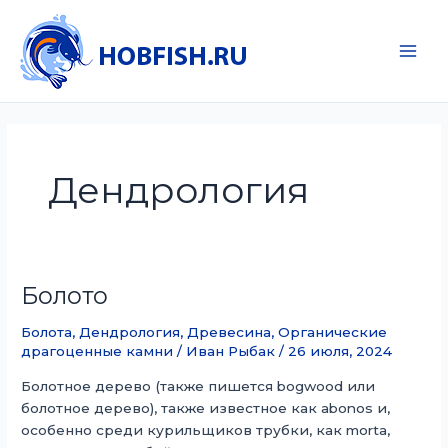
Перейти
к
содержимому
Main
Men
Дендрология
Болото
Болота
,
Дендрология
,
Древесина
,
Органические
драгоценные камни
/
Иван Рыбак
/
26 июля, 2024
Болотное дерево (также пишется bogwood или
болотное дерево), также известное как abonos и,
особенно среди курильщиков трубки, как morta,