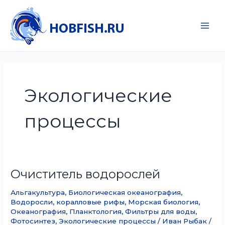
Перейти
к
содержимому
Main
Men
Экологические
процессы
Очиститель водорослей
Альгакультура
,
Биологическая океанография
,
Водоросли
,
коралловые рифы
,
Морская биология
,
Океанография
,
Планктология
,
Фильтры для воды
,
Фотосинтез
,
Экологические процессы
/
Иван Рыбак
/