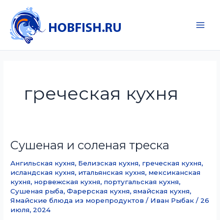
Перейти
к
содержимому
Main
Men
греческая кухня
Сушеная и соленая треска
Ангильская кухня
,
Белизская кухня
,
греческая кухня
,
исландская кухня
,
итальянская кухня
,
мексиканская
кухня
,
норвежская кухня
,
португальская кухня
,
Сушеная рыба
,
Фарерская кухня
,
ямайская кухня
,
Ямайские блюда из морепродуктов
/
Иван Рыбак
/
26
июля, 2024