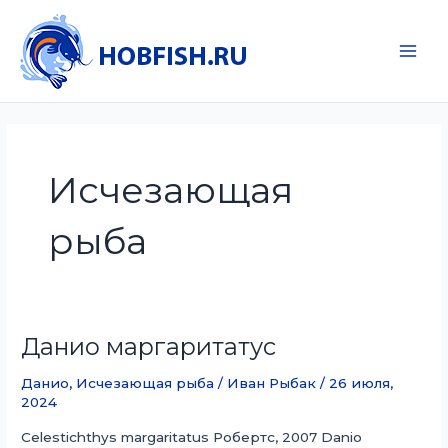
Перейти
к
содержимому
Main
Men
Исчезающая
рыба
Данио маргаритатус
Данио
,
Исчезающая рыба
/
Иван Рыбак
/
26 июля,
2024
Celestichthys margaritatus Робертс, 2007 Danio