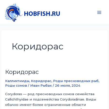
Перейти
к
содержимому
Main
Men
Коридорас
Коридорас
Каллихтииды
,
Коридорас
,
Роды пресноводных рыб
,
Роды сомов
/
Иван Рыбак
/
26 июля, 2024
Corydoras — род пресноводных сомов семейства
Callichthyidae и подсемейства Corydoradinae. Виды
обычно имеют более ограниченные области