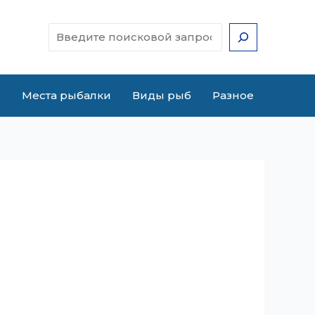
Поиск
е
Места рыбалки
Виды рыб
Разное