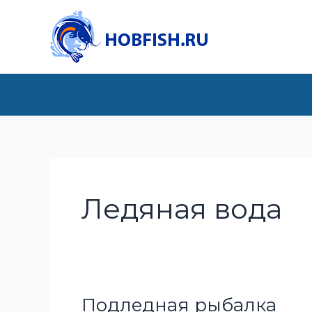
Перейти
к
содержимому
Ледяная вода
Подледная рыбалка