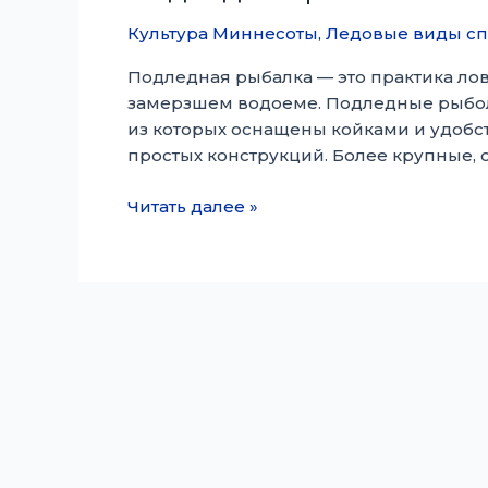
Культура Миннесоты
,
Ледовые виды сп
Подледная рыбалка — это практика ло
замерзшем водоеме. Подледные рыболо
из которых оснащены койками и удоб
простых конструкций. Более крупные, 
Подледная
Читать далее »
рыбалка