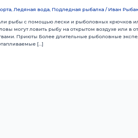
орта
,
Ледяная вода
,
Подледная рыбалка
/
Иван Рыба
вли рыбы с помощью лески и рыболовных крючков или
вы могут ловить рыбу на открытом воздухе или в 
ствами. Приюты Более длительные рыболовные эксп
отапливаемые […]