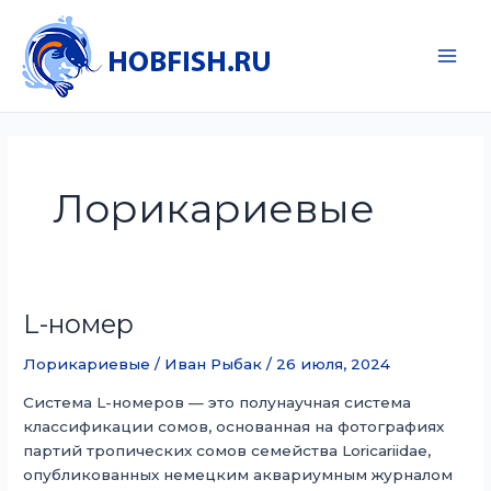
Перейти
к
содержимому
Main
Men
Лорикариевые
L-номер
Лорикариевые
/
Иван Рыбак
/
26 июля, 2024
Система L-номеров — это полунаучная система
классификации сомов, основанная на фотографиях
партий тропических сомов семейства Loricariidae,
опубликованных немецким аквариумным журналом