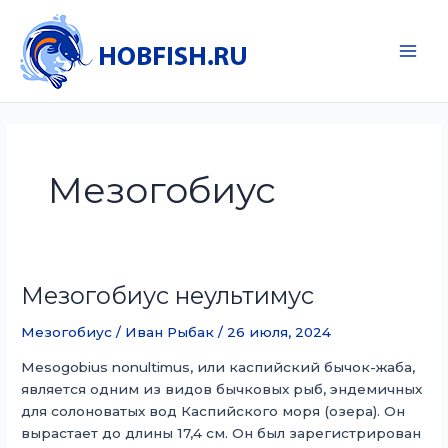
Перейти
к
содержимому
Main
Men
Мезогобиус
Мезогобиус неультимус
Мезогобиус
/
Иван Рыбак
/
26 июля, 2024
Mesogobius nonultimus, или каспийский бычок-жаба,
является одним из видов бычковых рыб, эндемичных
для солоноватых вод Каспийского моря (озера). Он
вырастает до длины 17,4 см. Он был зарегистрирован