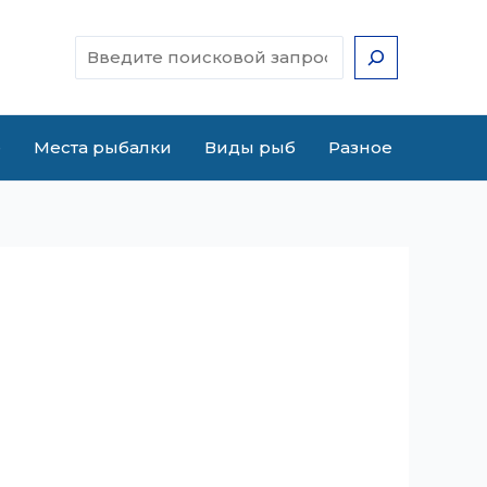
Поиск
е
Места рыбалки
Виды рыб
Разное