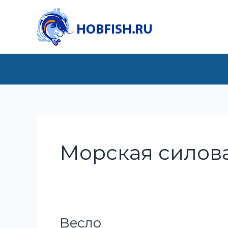
Перейти
к
содержимому
Морская силова
Весло