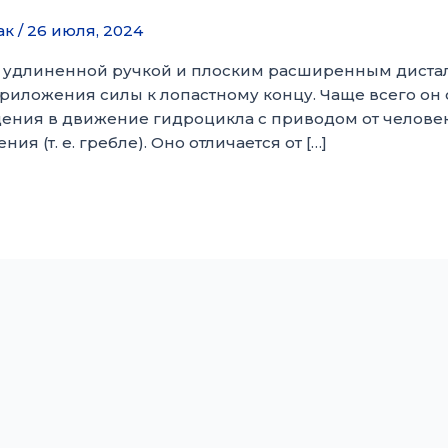
ак
/
26 июля, 2024
 удлиненной ручкой и плоским расширенным дисталь
приложения силы к лопастному концу. Чаще всего о
ения в движение гидроцикла с приводом от человек
(т. е. гребле). Оно отличается от […]