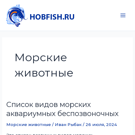
Перейти
к
содержимому
Main
Men
Морские
животные
Список видов морских
аквариумных беспозвоночных
Морские животные
/
Иван Рыбак
/
26 июля, 2024
Это список различных видов морских