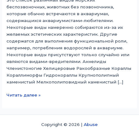
беспозвоночных, животных без позвоночника,
которые обычно встречаются в аквариумах,
содержащихся аквариумистами-любителями.
Некоторые виды намеренно собираются из-за их
желаемых эстетических характеристик. Другие
содержатся для выполнения функциональной роли,
например, потребления водорослей в аквариуме.
Некоторые виды присутствуют только случайно или
являются видами-вредителями. Аннелиды
Членистоногие Хелицеровые Ракообразные Кораллы
Кораллиморфы Гидрокораллы Крупнополипный
каменистый Мелкополиповидный каменистый […]
Список
Читать далее »
видов
морских
аквариумных
беспозвоночных
Copyright © 2026 |
Abuse