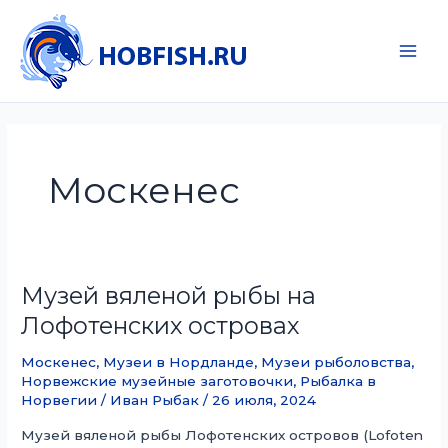
Перейти
к
содержимому
Main
Men
Москенес
Музей вяленой рыбы на
Лофотенских островах
Москенес
,
Музеи в Нордланде
,
Музеи рыболовства
,
Норвежские музейные заготовочки
,
Рыбалка в
Норвегии
/
Иван Рыбак
/
26 июля, 2024
Музей вяленой рыбы Лофотенских островов (Lofoten