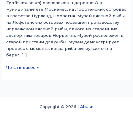
Tørrfiskmuseum) расположен в деревне О в
муниципалитете Москенес, на Лофотенских островах
в графстве Нурланд, Норвегия. Музей вяленой рыбы
на Лофотенских островах посвящен производству
норвежской вяленой рыбы, одного из старейших
экспортных товаров Норвегии. Музей расположен в
старой пристани для рыбы. Музей демонстрирует
процесс с момента, когда рыба выгружается на
берег, […]
Музей
Читать далее »
вяленой
рыбы
на
Лофотенских
островах
Copyright © 2026 |
Abuse