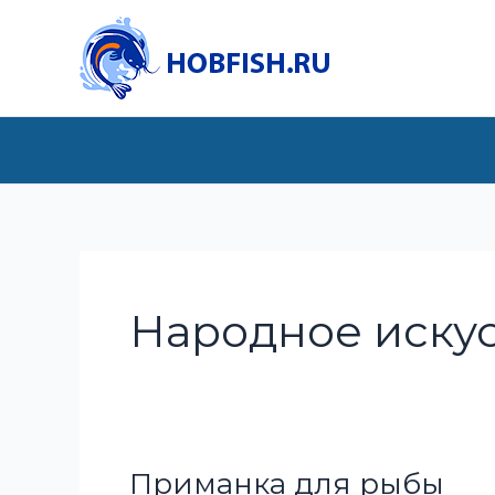
Перейти
к
содержимому
Народное иску
Приманка для рыбы