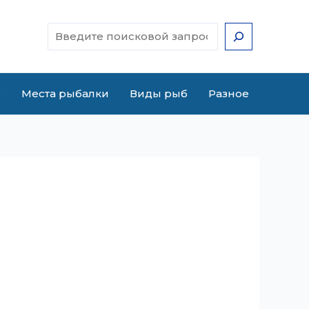
Поиск
е
Места рыбалки
Виды рыб
Разное